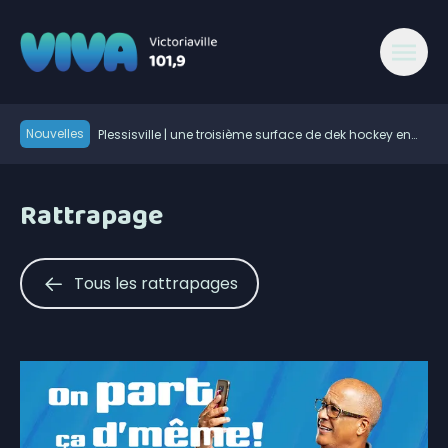
Nouvelles
Plessisville | une troisième surface de dek hockey en
hommage à Michel Tourigny
Le taux de chômage recule à 6,4% en juillet au
Canada, la Chaudière-Appalaches affiche les
Plusieurs grands noms du golf à la Coupe Canada
meilleurs chiffres au pays
Rattrapage
Victoriaville Fenergic
Natural Forces Québec évalue le potentiel éolien dans
la MRC de l’Érable
La Ligue de hockey junior Maritimes Québec de retour
dans Lanaudière
Une belle programmation pour Mont en fête
Tous les rattrapages
Les Éleveurs de porcs du Centre-du-Québec ont 60
ans
600 embarcations vérifiées lors de l’Opération
nationale concertée en sécurité nautique de la SQ
« Au-delà des 96 M$, c’est l’humain qui est important
» : Vincent Bourassa raconte les débuts de Matthew
Le service d’accouchement suspendu cinq jours à
Bergeron
l’Hôtel-Dieu d’Arthabaska