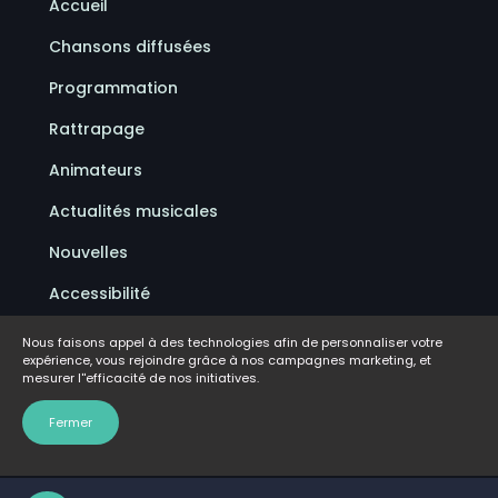
Accueil
Chansons diffusées
Programmation
Rattrapage
Animateurs
Actualités musicales
Nouvelles
Accessibilité
Politique de confidentialité
Nous faisons appel à des technologies afin de personnaliser votre
expérience, vous rejoindre grâce à nos campagnes marketing, et
Conditions d'utilisation
mesurer l''efficacité de nos initiatives.
FAQ
Fermer