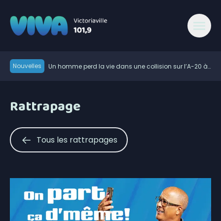
Nouvelles
Un homme perd la vie dans une collision sur l’A-20 à
Villeroy
Élections 2026: le Parti québécois conserve son
avance dans les intentions de vote
Gaudreau Environnement lance un service de tri des
Rattrapage
déchets directement sur les chantiers
Rage du raton laveur : plus de municipalités du
Centre-du-Québec s’ajoutent aux zones visées par
Des citoyens préoccupés par les guêpes de sable
des restrictions
dans les parcs de Victoriaville
Les cas de maladie de Lyme doublent sur un an en
Tous les rattrapages
Mauricie-et-Centre-du-Québec
Lactalis Canada devient partenaire de la 62e Finale
des Jeux du Québec à Victoriaville
Daveluyville met en garde contre les sauts aux chutes
de Maddington Falls
Retour des vacances de la construction: rappel de la
vigilance sur les chantiers
Les investissements en construction se poursuivent à
Warwick