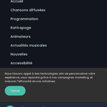
Accueil
Chansons diffusées
Programmation
Rattrapage
Animateurs
Actualités musicales
Nouvelles
Accessibilité
Politique de confidentialité
Nous faisons appel à des technologies afin de personnaliser votre
expérience, vous rejoindre grâce à nos campagnes marketing, et
Conditions d'utilisation
mesurer l''efficacité de nos initiatives.
FAQ
Fermer