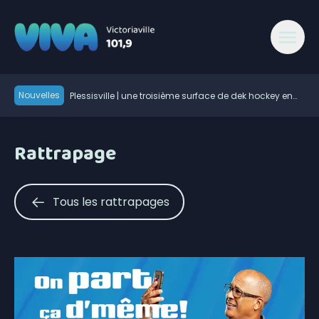
Nouvelles
Plessisville | une troisième surface de dek hockey en
hommage à Michel Tourigny
Le taux de chômage recule à 6,4% en juillet au
Canada, la Chaudière-Appalaches affiche les
Plusieurs grands noms du golf à la Coupe Canada
meilleurs chiffres au pays
Rattrapage
Victoriaville Fenergic
Natural Forces Québec évalue le potentiel éolien dans
la MRC de l’Érable
La Ligue de hockey junior Maritimes Québec de retour
dans Lanaudière
Une belle programmation pour Mont en fête
Tous les rattrapages
Les Éleveurs de porcs du Centre-du-Québec ont 60
ans
600 embarcations vérifiées lors de l’Opération
nationale concertée en sécurité nautique de la SQ
« Au-delà des 96 M$, c’est l’humain qui est important
» : Vincent Bourassa raconte les débuts de Matthew
Le service d’accouchement suspendu cinq jours à
Bergeron
l’Hôtel-Dieu d’Arthabaska