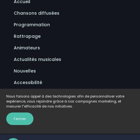
Accueil
Chansons diffusées
Programmation
Rattrapage
Animateurs
Actualités musicales
Nouvelles
Accessibilité
Politique de confidentialité
Nous faisons appel à des technologies afin de personnaliser votre
expérience, vous rejoindre grâce à nos campagnes marketing, et
Conditions d'utilisation
mesurer l''efficacité de nos initiatives.
FAQ
Fermer