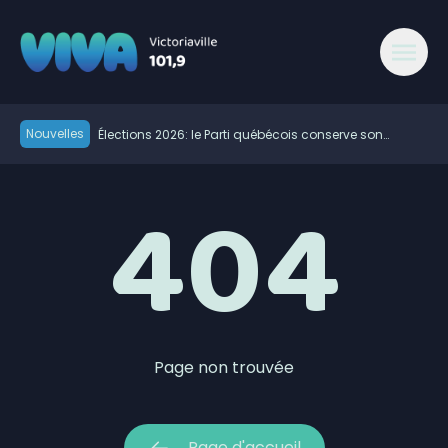
404 - Viva 101,9 Victoriaville
Nouvelles
Élections 2026: le Parti québécois conserve son
avance dans les intentions de vote
Gaudreau Environnement lance un service de tri des
404
déchets directement sur les chantiers
Rage du raton laveur : plus de municipalités du
Centre-du-Québec s’ajoutent aux zones visées par
Des citoyens préoccupés par les guêpes de sable
des restrictions
dans les parcs de Victoriaville
Les cas de maladie de Lyme doublent sur un an en
Mauricie-et-Centre-du-Québec
Lactalis Canada devient partenaire de la 62e Finale
des Jeux du Québec à Victoriaville
Daveluyville met en garde contre les sauts aux chutes
de Maddington Falls
Retour des vacances de la construction: rappel de la
vigilance sur les chantiers
Les investissements en construction se poursuivent à
Page non trouvée
Warwick
La Ville de Plessisville dénonce des gestes de
vandalisme
Page d'accueil