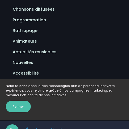
Chansons diffusées
Programmation
Rattrapage
Animateurs
Actualités musicales
Nouvelles
Accessibilité
Politique de confidentialité
Nous faisons appel à des technologies afin de personnaliser votre
expérience, vous rejoindre grâce à nos campagnes marketing, et
Conditions d'utilisation
mesurer l''efficacité de nos initiatives.
FAQ
Fermer