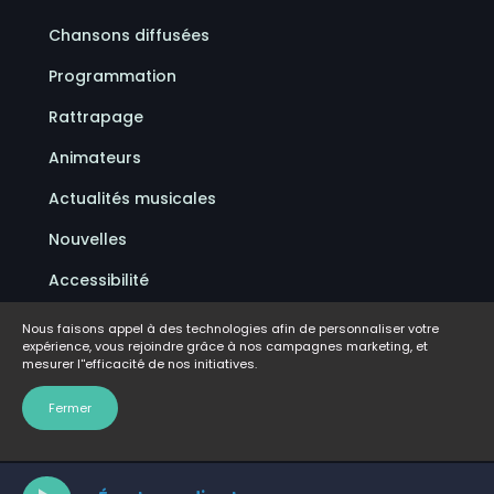
Chansons diffusées
Programmation
Rattrapage
Animateurs
Actualités musicales
Nouvelles
Accessibilité
Politique de confidentialité
Nous faisons appel à des technologies afin de personnaliser votre
expérience, vous rejoindre grâce à nos campagnes marketing, et
Conditions d'utilisation
mesurer l''efficacité de nos initiatives.
FAQ
Fermer