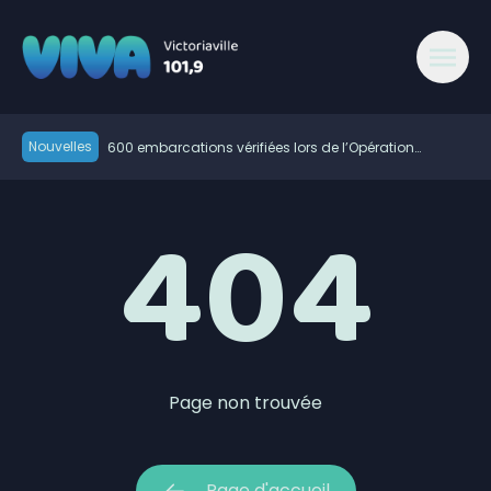
404 - Viva 101,9 Victoriaville
Nouvelles
600 embarcations vérifiées lors de l’Opération
nationale concertée en sécurité nautique de la SQ
« Au-delà des 96 M$, c’est l’humain qui est important
404
» : Vincent Bourassa raconte les débuts de Matthew
Le service d’accouchement suspendu cinq jours à
Bergeron
l’Hôtel-Dieu d’Arthabaska
Les Tigres lanceront leur camp d’entraînement le 13
août
Un homme perd la vie dans une collision sur l’A-20 à
Villeroy
La tour cellulaire de la route 255 maintenant activée
Élections 2026: le Parti québécois conserve son
avance dans les intentions de vote
Gaudreau Environnement lance un service de tri des
déchets directement sur les chantiers
Rage du raton laveur : plus de municipalités du
Page non trouvée
Centre-du-Québec s’ajoutent aux zones visées par
Des citoyens préoccupés par les guêpes de sable
des restrictions
dans les parcs de Victoriaville
Page d'accueil